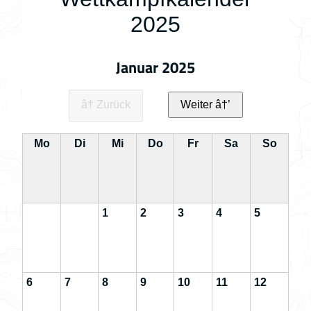
2025
Januar 2025
â† Zurück
Weiter â†’
Mo
Di
Mi
Do
Fr
Sa
So
1
2
3
4
5
6
7
8
9
10
11
12