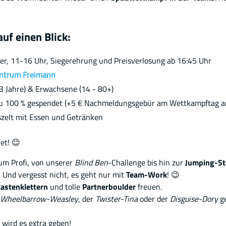
auf einen Blick:
er, 11-16 Uhr, Siegerehrung und Preisverlosung ab 16:45 Uhr
entrum Freimann
3 Jahre) & Erwachsene (14 - 80+)
zu 100 % gespendet (+5 € Nachmeldungsgebür am Wettkampftag an
zelt mit Essen und Getränken
et! 😉
zum Profi, von unserer
Blind Ben
-Challenge bis hin zur
Jumping-St
! Und vergesst nicht, es geht nur mit
Team-Work
! 😉
kastenklettern
und tolle
Partnerboulder
freuen.
Wheelbarrow-Weasley
, der
Twister-Tina
oder der
Disguise-Dory
ge
wird es extra geben!