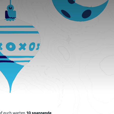
Auf euch warten
10 spannende