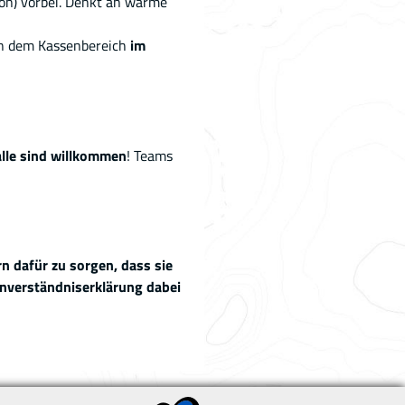
ion) vorbei. Denkt an warme
en dem Kassenbereich
im
alle sind willkommen
! Teams
rn dafür zu sorgen, dass sie
nverständniserklärung dabei