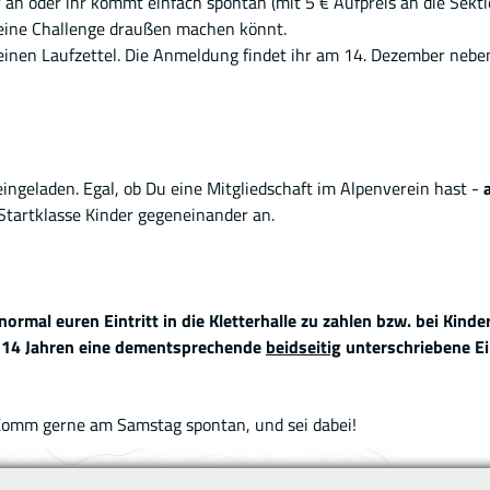
 an oder ihr kommt einfach spontan (mit 5 € Aufpreis an die Sekt
 eine Challenge draußen machen könnt.
einen Laufzettel. Die Anmeldung findet ihr am 14. Dezember neb
eingeladen. Egal, ob Du eine Mitgliedschaft im Alpenverein hast -
 Startklasse Kinder gegeneinander an.
normal euren Eintritt in die Kletterhalle zu zahlen bzw. bei Kinde
ab 14 Jahren eine dementsprechende
beidseitig
unterschriebene Ei
 Komm gerne am Samstag spontan, und sei dabei!