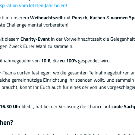
spiration vom letzten Jahr holen!
uch in unserem
Weihnachtszelt
mit
Punsch
,
Kuchen
&
warmen Sp
te Challenge mental vorbereiten!
mit diesem
Charity-Event
in der Vorweihnachtszeit die Gelegenheit
tigen Zweck Eurer Wahl zu sammeln.
Teilnahmegebühr von
10 €
, die
zu 100%
gespendet wird.
er-Teams dürfen festlegen, wo die gesamten Teilnahmegebühren a
elche gemeinnützige Einrichtung Ihr spenden wollt, und sammeln
on braucht, könnt Ihr Euch auch für eines der von uns vorgeschlag
16.30 Uhr
bleibt, hat bei der Verlosung die Chance auf
coole Sach
hen?