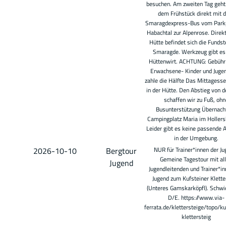
besuchen. Am zweiten Tag geht
dem Frühstück direkt mit 
Smaragdexpress-Bus vom Park
Habachtal zur Alpenrose. Direkt
Hütte befindet sich die Fundste
Smaragde. Werkzeug gibt es
Hüttenwirt. ACHTUNG: Gebühr g
Erwachsene- Kinder und Jugen
zahle die Hälfte Das Mittagesse
in der Hütte. Den Abstieg von d
schaffen wir zu Fuß, ohn
Busunterstützung Übernach
Campingplatz Maria im Hollers
Leider gibt es keine passende 
in der Umgebung.
2026-10-10
Bergtour
NUR für Trainer*innen der Ju
Gemeine Tagestour mit al
Jugend
Jugendleitenden und Trainer*in
Jugend zum Kufsteiner Klette
(Unteres Gamskarköpfl). Schwie
D/E. https://www.via-
ferrata.de/klettersteige/topo/ku
klettersteig